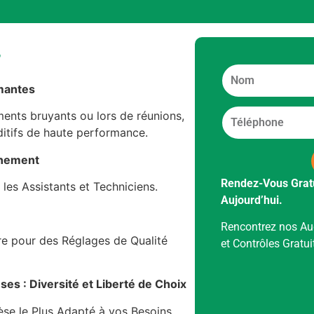
°
mantes
nts bruyants ou lors de réunions,
uditifs de haute performance.
gnement
Rendez-Vous Gratui
 les Assistants et Techniciens.
Aujourd’hui.
Rencontrez nos Aud
re pour des Réglages de Qualité
et Contrôles Grat
es : Diversité et Liberté de Choix
èse le Plus Adapté à vos Besoins