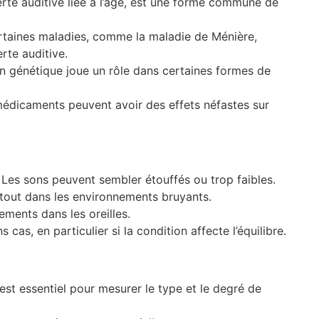
erte auditive liée à l’âge, est une forme commune de
rtaines maladies, comme la maladie de Ménière,
rte auditive.
on génétique joue un rôle dans certaines formes de
médicaments peuvent avoir des effets néfastes sur
: Les sons peuvent sembler étouffés ou trop faibles.
rtout dans les environnements bruyants.
ements dans les oreilles.
s cas, en particulier si la condition affecte l’équilibre.
est essentiel pour mesurer le type et le degré de