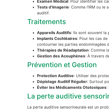
Examen Médical
: Pour identifier les c
Tests d’Imagerie
: Comme l’IRM ou le sc
auditif.
Traitements
Appareils Auditifs
: Ils sont souvent la
Implants Cochléaires
: Pour les cas de
contourner les parties endommagées de l
Thérapies de Réadaptation
: Comme la 
Gestion des Acouphènes
: À travers 
Prévention et Gestion
Protection Auditive
: Utiliser des prot
Dépistage Auditif Régulier
: Surtout po
Éviter les Médicaments Ototoxiques
:
La perte auditive sensor
La perte auditive sensorineurale est un pr