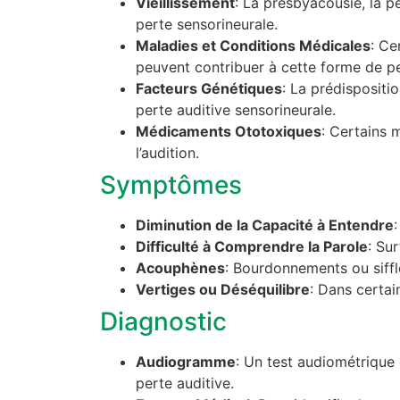
Vieillissement
: La presbyacousie, la p
perte sensorineurale.
Maladies et Conditions Médicales
: Ce
peuvent contribuer à cette forme de pe
Facteurs Génétiques
: La prédispositi
perte auditive sensorineurale.
Médicaments Ototoxiques
: Certains 
l’audition.
Symptômes
Diminution de la Capacité à Entendre
Difficulté à Comprendre la Parole
: Su
Acouphènes
: Bourdonnements ou siffl
Vertiges ou Déséquilibre
: Dans certain
Diagnostic
Audiogramme
: Un test audiométrique 
perte auditive.